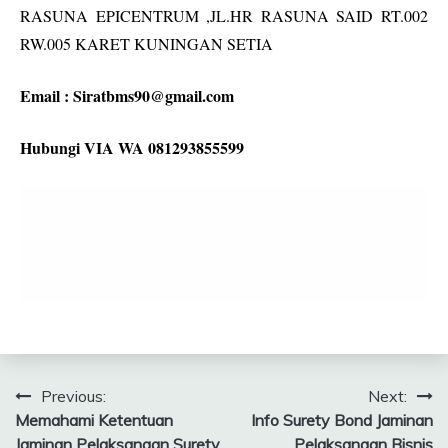
RASUNA EPICENTRUM ,JL.HR RASUNA SAID RT.002
RW.005 KARET KUNINGAN SETIA
Email :
Siratbms90@gmail.com
Hubungi VIA WA 081293855599
Navigasi
Previous:
Next:
Memahami Ketentuan
Info Surety Bond Jaminan
pos
Jaminan Pelaksanaan Surety
Pelaksanaan Bisnis