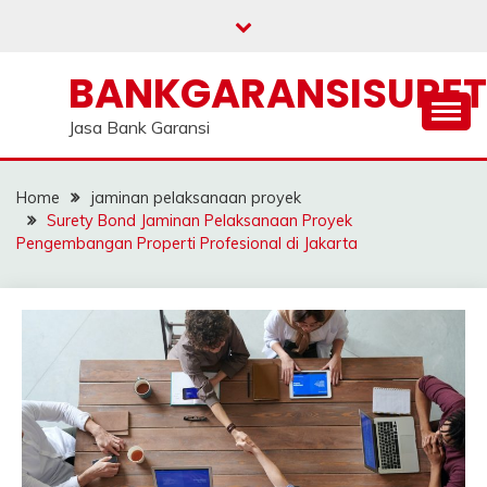
Skip
to
content
BANKGARANSISURE
Jasa Bank Garansi
Home
jaminan pelaksanaan proyek
Surety Bond Jaminan Pelaksanaan Proyek
Pengembangan Properti Profesional di Jakarta