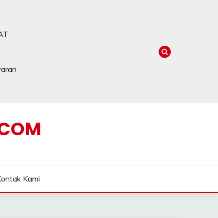
AT
waran
.COM
Kontak Kami