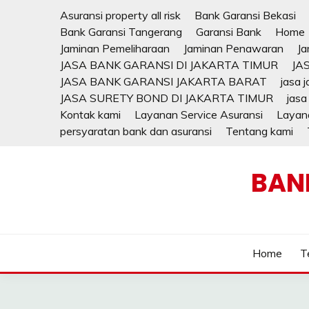
Skip
Asuransi property all risk
Bank Garansi Bekasi
to
Bank Garansi Tangerang
Garansi Bank
Home
content
Jaminan Pemeliharaan
Jaminan Penawaran
Ja
JASA BANK GARANSI DI JAKARTA TIMUR
JA
JASA BANK GARANSI JAKARTA BARAT
jasa 
JASA SURETY BOND DI JAKARTA TIMUR
jasa
Kontak kami
Layanan Service Asuransi
Layana
persyaratan bank dan asuransi
Tentang kami
BAN
Home
T