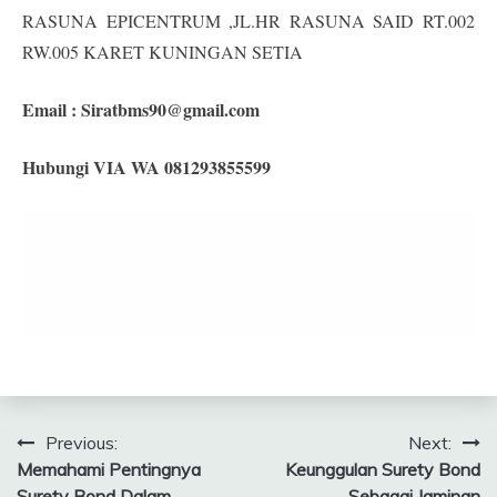
RASUNA EPICENTRUM ,JL.HR RASUNA SAID RT.002
RW.005 KARET KUNINGAN SETIA
Email :
Siratbms90@gmail.com
Hubungi VIA WA 081293855599
Navigasi
Previous:
Next:
Memahami Pentingnya
Keunggulan Surety Bond
pos
Surety Bond Dalam
Sebagai Jaminan