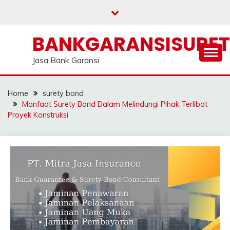
Skip
to
content
BANKGARANSISURE
Jasa Bank Garansi
Home
surety bond
Manfaat Surety Bond Dalam Melindungi Pihak Terlibat
Proyek Konstruksi