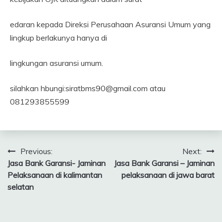
edaran kepada Direksi Perusahaan Asuransi Umum yang
lingkup berlakunya hanya di
lingkungan asuransi umum.
silahkan hbungi:siratbms90@gmail.com atau
081293855599
Navigasi
Previous:
Next:
Jasa Bank Garansi- Jaminan
Jasa Bank Garansi – Jaminan
pos
Pelaksanaan di kalimantan
pelaksanaan di jawa barat
selatan