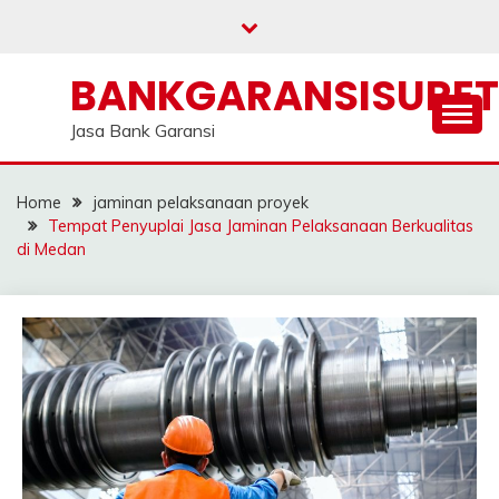
Skip
to
content
BANKGARANSISURE
Jasa Bank Garansi
Home
jaminan pelaksanaan proyek
Tempat Penyuplai Jasa Jaminan Pelaksanaan Berkualitas
di Medan