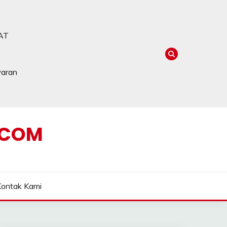
AT
waran
.COM
Kontak Kami