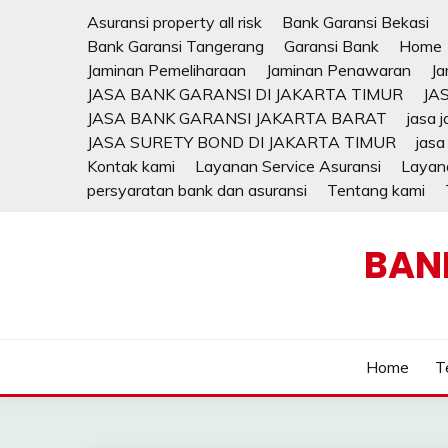
Skip
Asuransi property all risk
Bank Garansi Bekasi
to
Bank Garansi Tangerang
Garansi Bank
Home
content
Jaminan Pemeliharaan
Jaminan Penawaran
Ja
JASA BANK GARANSI DI JAKARTA TIMUR
JA
JASA BANK GARANSI JAKARTA BARAT
jasa 
JASA SURETY BOND DI JAKARTA TIMUR
jasa
Kontak kami
Layanan Service Asuransi
Layana
persyaratan bank dan asuransi
Tentang kami
BAN
Home
T