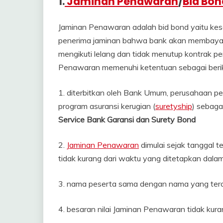
1.
Jaminan Penawaran
/
Bid Bon
Jaminan Penawaran adalah bid bond yaitu kesa
penerima jaminan bahwa bank akan membayar s
mengikuti lelang dan tidak menutup kontrak 
Penawaran memenuhi ketentuan sebagai berik
1. diterbitkan oleh Bank Umum, perusahaan p
program asuransi kerugian (
suretyship
) sebaga
Service Bank Garansi dan Surety Bond
2.
Jaminan Penawaran
dimulai sejak tanggal 
tidak kurang dari waktu yang ditetapkan dala
3. nama peserta sama dengan nama yang ter
4. besaran nilai Jaminan Penawaran tidak kura