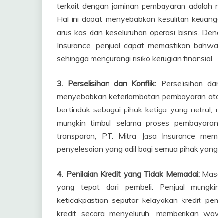
terkait dengan jaminan pembayaran adalah
Hal ini dapat menyebabkan kesulitan keuang
arus kas dan keseluruhan operasi bisnis. D
Insurance, penjual dapat memastikan bah
sehingga mengurangi risiko kerugian finansial.
3. Perselisihan dan Konflik:
Perselisihan dan
menyebabkan keterlambatan pembayaran atau
bertindak sebagai pihak ketiga yang netral
mungkin timbul selama proses pembayara
transparan, PT. Mitra Jasa Insurance me
penyelesaian yang adil bagi semua pihak yang t
4. Penilaian Kredit yang Tidak Memadai:
Masa
yang tepat dari pembeli. Penjual mungki
ketidakpastian seputar kelayakan kredit pem
kredit secara menyeluruh, memberikan waw