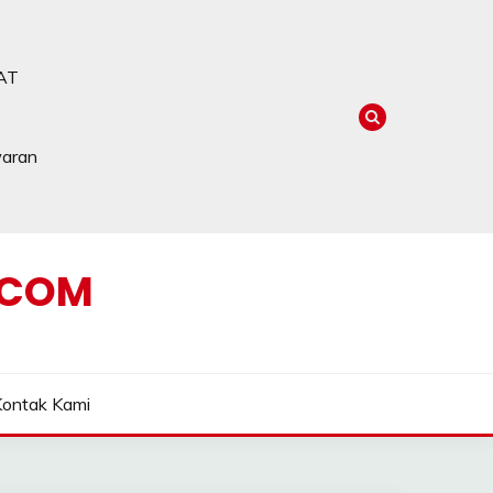
AT
waran
.COM
Kontak Kami