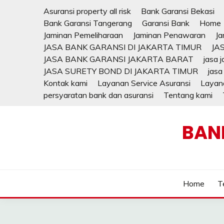
Skip
Asuransi property all risk
Bank Garansi Bekasi
to
Bank Garansi Tangerang
Garansi Bank
Home
content
Jaminan Pemeliharaan
Jaminan Penawaran
Ja
JASA BANK GARANSI DI JAKARTA TIMUR
JA
JASA BANK GARANSI JAKARTA BARAT
jasa 
JASA SURETY BOND DI JAKARTA TIMUR
jasa
Kontak kami
Layanan Service Asuransi
Layana
persyaratan bank dan asuransi
Tentang kami
BAN
Home
T