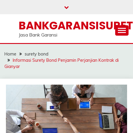
Skip
to
content
BANKGARANSISURE
Jasa Bank Garansi
Home
surety bond
Informasi Surety Bond Penjamin Perjanjian Kontrak di
Gianyar