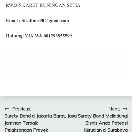
RW.005 KARET KUNINGAN SETIA
Email :
Siratbms90@gmail.com
Hubungi VIA WA 081293855599
Navigasi
Previous:
Next:
Surety Bond di Jakarta Barat,
Jasa Surety Bond Melindungi
pos
Jaminan Terbaik
Bisnis Anda Potensi
Pelaksanaan Proyek
Kerugian di Surabaya