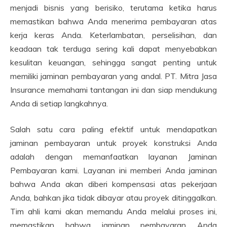
menjadi bisnis yang berisiko, terutama ketika harus
memastikan bahwa Anda menerima pembayaran atas
kerja keras Anda. Keterlambatan, perselisihan, dan
keadaan tak terduga sering kali dapat menyebabkan
kesulitan keuangan, sehingga sangat penting untuk
memiliki jaminan pembayaran yang andal. PT. Mitra Jasa
Insurance memahami tantangan ini dan siap mendukung
Anda di setiap langkahnya.
Salah satu cara paling efektif untuk mendapatkan
jaminan pembayaran untuk proyek konstruksi Anda
adalah dengan memanfaatkan layanan Jaminan
Pembayaran kami. Layanan ini memberi Anda jaminan
bahwa Anda akan diberi kompensasi atas pekerjaan
Anda, bahkan jika tidak dibayar atau proyek ditinggalkan.
Tim ahli kami akan memandu Anda melalui proses ini,
memastikan bahwa jaminan pembayaran Anda