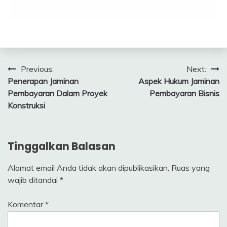
Navigasi
Previous:
Next:
Penerapan Jaminan
Aspek Hukum Jaminan
pos
Pembayaran Dalam Proyek
Pembayaran Bisnis
Konstruksi
Tinggalkan Balasan
Alamat email Anda tidak akan dipublikasikan.
Ruas yang
wajib ditandai
*
Komentar
*