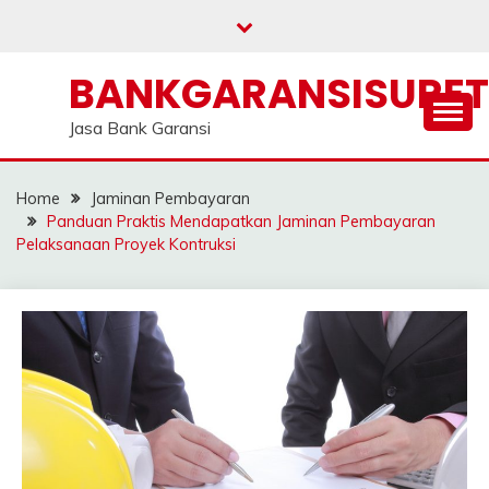
Skip
to
content
BANKGARANSISURE
Jasa Bank Garansi
Home
Jaminan Pembayaran
Panduan Praktis Mendapatkan Jaminan Pembayaran
Pelaksanaan Proyek Kontruksi