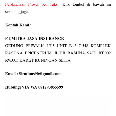
Pelaksanaan Proyek Kontruksi
. Klik tombol di bawah ini
sekarang juga.
Kontak Kami :
PT.MITRA JASA INSURANCE
GEDUNG EPIWALK LT.5 UNIT B 547-548 KOMPLEK
RASUNA EPICENTRUM ,JL.HR RASUNA SAID RT.002
RW.005 KARET KUNINGAN SETIA
Email :
Siratbms90@gmail.com
Hubungi VIA WA 081293855599