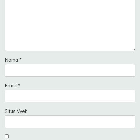
Nama
*
Email
*
Situs Web