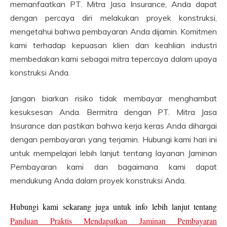
memanfaatkan PT. Mitra Jasa Insurance, Anda dapat
dengan percaya diri melakukan proyek konstruksi,
mengetahui bahwa pembayaran Anda dijamin. Komitmen
kami terhadap kepuasan klien dan keahlian industri
membedakan kami sebagai mitra tepercaya dalam upaya
konstruksi Anda.
Jangan biarkan risiko tidak membayar menghambat
kesuksesan Anda. Bermitra dengan PT. Mitra Jasa
Insurance dan pastikan bahwa kerja keras Anda dihargai
dengan pembayaran yang terjamin. Hubungi kami hari ini
untuk mempelajari lebih lanjut tentang layanan Jaminan
Pembayaran kami dan bagaimana kami dapat
mendukung Anda dalam proyek konstruksi Anda.
Hubungi kami sekarang juga untuk info lebih lanjut tentang
Panduan Praktis Mendapatkan Jaminan Pembayaran