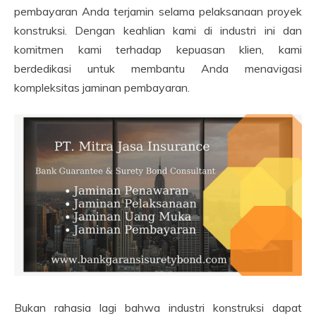
pembayaran Anda terjamin selama pelaksanaan proyek
konstruksi. Dengan keahlian kami di industri ini dan
komitmen kami terhadap kepuasan klien, kami
berdedikasi untuk membantu Anda menavigasi
kompleksitas jaminan pembayaran.
Bukan rahasia lagi bahwa industri konstruksi dapat