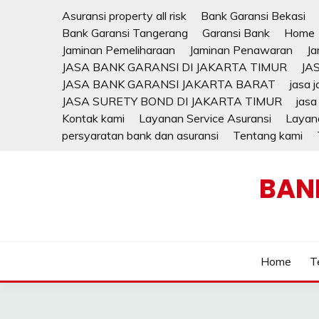
Skip
Asuransi property all risk
Bank Garansi Bekasi
to
Bank Garansi Tangerang
Garansi Bank
Home
content
Jaminan Pemeliharaan
Jaminan Penawaran
Ja
JASA BANK GARANSI DI JAKARTA TIMUR
JA
JASA BANK GARANSI JAKARTA BARAT
jasa 
JASA SURETY BOND DI JAKARTA TIMUR
jasa
Kontak kami
Layanan Service Asuransi
Layana
persyaratan bank dan asuransi
Tentang kami
BAN
Home
T