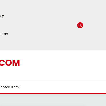
AT
waran
.COM
Kontak Kami