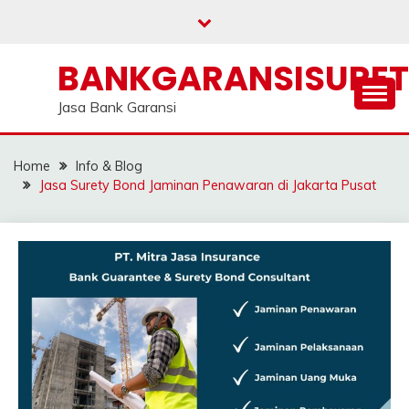
Skip
to
content
BANKGARANSISURE
Jasa Bank Garansi
Home
Info & Blog
Jasa Surety Bond Jaminan Penawaran di Jakarta Pusat