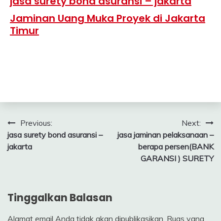
jasa surety bond asuransi – jakarta
Jaminan Uang Muka Proyek di Jakarta
Timur
Navigasi
Previous:
Next:
jasa surety bond asuransi –
jasa jaminan pelaksanaan –
pos
jakarta
berapa persen(BANK
GARANSI ) SURETY
Tinggalkan Balasan
Alamat email Anda tidak akan dipublikasikan.
Ruas yang