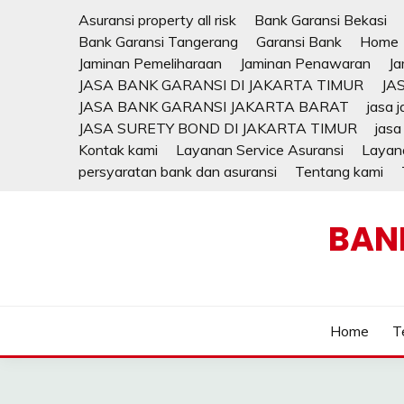
Skip
Asuransi property all risk
Bank Garansi Bekasi
to
Bank Garansi Tangerang
Garansi Bank
Home
content
Jaminan Pemeliharaan
Jaminan Penawaran
Ja
JASA BANK GARANSI DI JAKARTA TIMUR
JA
JASA BANK GARANSI JAKARTA BARAT
jasa 
JASA SURETY BOND DI JAKARTA TIMUR
jasa
Kontak kami
Layanan Service Asuransi
Layana
persyaratan bank dan asuransi
Tentang kami
BAN
Home
T