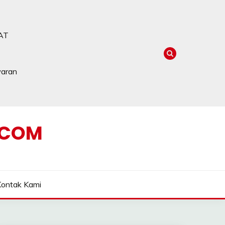
AT
waran
.COM
Kontak Kami