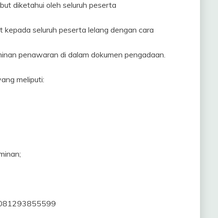
but diketahui oleh seluruh peserta
t kepada seluruh peserta lelang dengan cara
aminan penawaran di dalam dokumen pengadaan.
ang meliputi:
minan;
au 081293855599