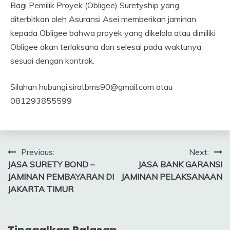
Bagi Pemilik Proyek (Obligee) Suretyship yang
diterbitkan oleh Asuransi Asei memberikan jaminan
kepada Obligee bahwa proyek yang dikelola atau dimiliki
Obligee akan terlaksana dan selesai pada waktunya
sesuai dengan kontrak.
Silahan hubungi:siratbms90@gmail.com atau
081293855599
Navigasi
Previous:
Next:
JASA SURETY BOND –
JASA BANK GARANSI
pos
JAMINAN PEMBAYARAN DI
JAMINAN PELAKSANAAN
JAKARTA TIMUR