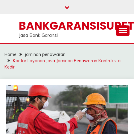
Skip
to
content
BANKGARANSISURE
Jasa Bank Garansi
Home
jaminan penawaran
Kantor Layanan Jasa Jaminan Penawaran Kontruksi di
Kediri