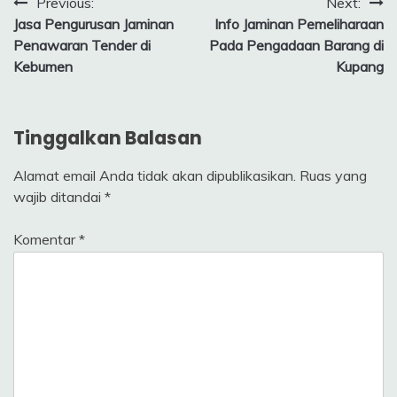
Navigasi
Previous:
Next:
Jasa Pengurusan Jaminan
Info Jaminan Pemeliharaan
pos
Penawaran Tender di
Pada Pengadaan Barang di
Kebumen
Kupang
Tinggalkan Balasan
Alamat email Anda tidak akan dipublikasikan.
Ruas yang
wajib ditandai
*
Komentar
*