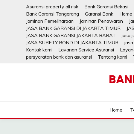
Skip
Asuransi property all risk
Bank Garansi Bekasi
to
Bank Garansi Tangerang
Garansi Bank
Home
content
Jaminan Pemeliharaan
Jaminan Penawaran
Ja
JASA BANK GARANSI DI JAKARTA TIMUR
JA
JASA BANK GARANSI JAKARTA BARAT
jasa 
JASA SURETY BOND DI JAKARTA TIMUR
jasa
Kontak kami
Layanan Service Asuransi
Layana
persyaratan bank dan asuransi
Tentang kami
BAN
Home
T