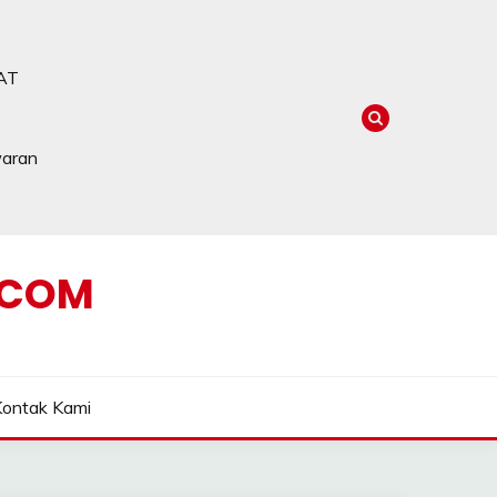
AT
waran
.COM
Kontak Kami