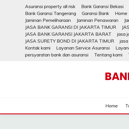
Skip
Asuransi property all risk
Bank Garansi Bekasi
to
Bank Garansi Tangerang
Garansi Bank
Home
content
Jaminan Pemeliharaan
Jaminan Penawaran
Ja
JASA BANK GARANSI DI JAKARTA TIMUR
JA
JASA BANK GARANSI JAKARTA BARAT
jasa 
JASA SURETY BOND DI JAKARTA TIMUR
jasa
Kontak kami
Layanan Service Asuransi
Layana
persyaratan bank dan asuransi
Tentang kami
BAN
Home
T