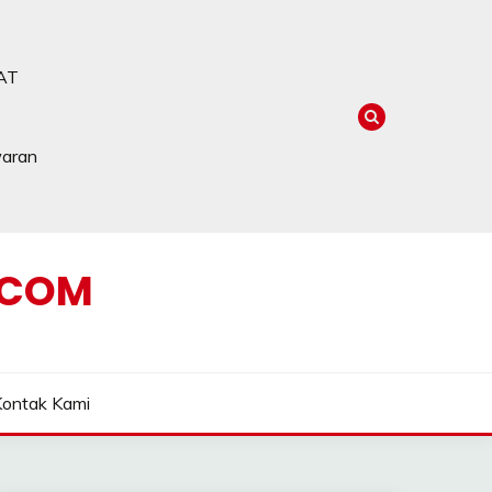
AT
waran
.COM
Kontak Kami