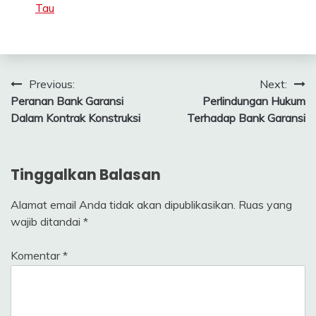
Tau
Navigasi
Previous:
Next:
Peranan Bank Garansi
Perlindungan Hukum
pos
Dalam Kontrak Konstruksi
Terhadap Bank Garansi
Tinggalkan Balasan
Alamat email Anda tidak akan dipublikasikan.
Ruas yang
wajib ditandai
*
Komentar
*