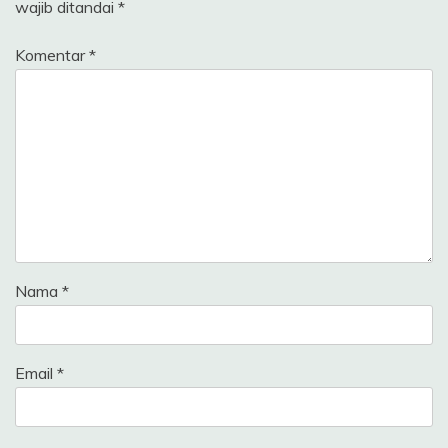
wajib ditandai
*
Komentar
*
Nama
*
Email
*