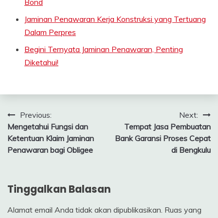
Bond
Jaminan Penawaran Kerja Konstruksi yang Tertuang
Dalam Perpres
Begini Ternyata Jaminan Penawaran, Penting
Diketahui!
Navigasi
Previous:
Next:
Mengetahui Fungsi dan
Tempat Jasa Pembuatan
pos
Ketentuan Klaim Jaminan
Bank Garansi Proses Cepat
Penawaran bagi Obligee
di Bengkulu
Tinggalkan Balasan
Alamat email Anda tidak akan dipublikasikan.
Ruas yang